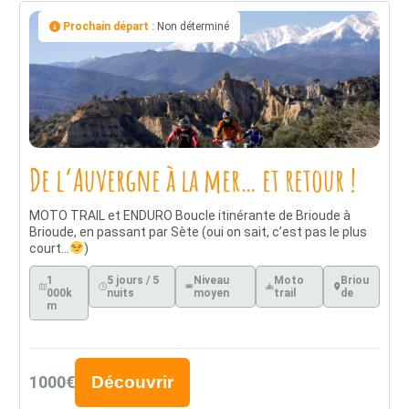
Prochain départ :
Non déterminé
De l’Auvergne à la mer… et retour !
MOTO TRAIL et ENDURO Boucle itinérante de Brioude à
Brioude, en passant par Sète (oui on sait, c’est pas le plus
court…
)
1
5 jours / 5
Niveau
Moto
Briou
000k
nuits
moyen
trail
de
m
1000€
Découvrir